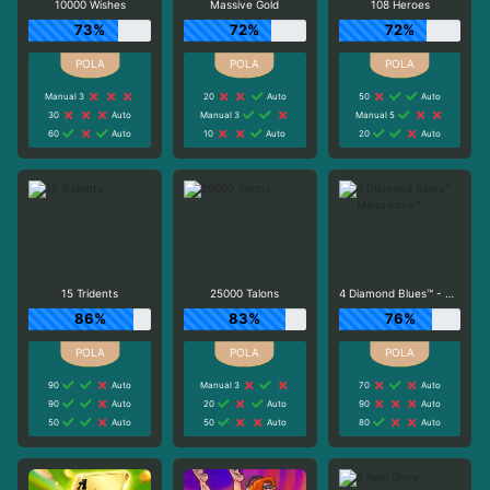
10000 Wishes
Massive Gold
108 Heroes
73%
72%
72%
Manual 3
20
Auto
50
Auto
30
Auto
Manual 3
Manual 5
60
Auto
10
Auto
20
Auto
15 Tridents
25000 Talons
4 Diamond Blues™ - Megaways™
86%
83%
76%
90
Auto
Manual 3
70
Auto
90
Auto
20
Auto
90
Auto
50
Auto
50
Auto
80
Auto