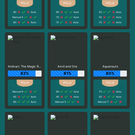
90
Auto
90
Auto
50
Auto
Manual 5
70
Auto
50
Auto
80
Auto
10
Auto
70
Auto
Andvari: The Magic Ring
Anvil and Ore
Aquanauts
82%
81%
80%
Manual 9
90
Auto
70
Auto
60
Auto
40
Auto
50
Auto
90
Auto
Manual 5
Manual 7