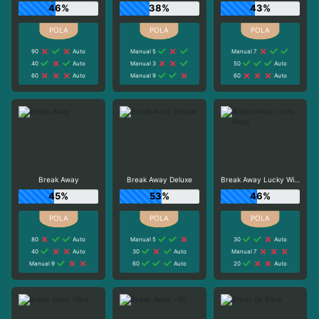
46%
38%
43%
90
Auto
Manual 5
Manual 7
40
Auto
Manual 3
50
Auto
60
Auto
Manual 9
60
Auto
Break Away
Break Away Deluxe
Break Away Lucky Wilds
45%
53%
46%
80
Auto
Manual 5
30
Auto
40
Auto
30
Auto
Manual 7
Manual 9
60
Auto
20
Auto