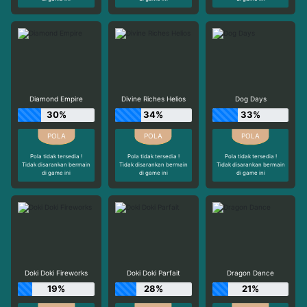
Diamond Empire
Divine Riches Helios
Dog Days
30%
34%
33%
Pola tidak tersedia !
Pola tidak tersedia !
Pola tidak tersedia !
Tidak disarankan bermain
Tidak disarankan bermain
Tidak disarankan bermain
di game ini
di game ini
di game ini
Doki Doki Fireworks
Doki Doki Parfait
Dragon Dance
19%
28%
21%