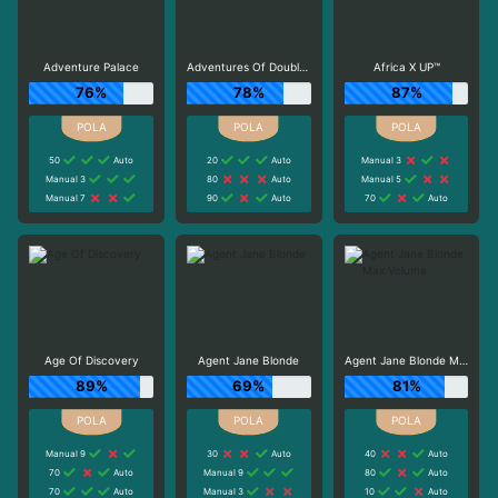
Adventure Palace
Adventures Of Doubloon Island
Africa X UP™
76%
78%
87%
50
Auto
20
Auto
Manual 3
Manual 3
80
Auto
Manual 5
Manual 7
90
Auto
70
Auto
Age Of Discovery
Agent Jane Blonde
Agent Jane Blonde Max Volume
89%
69%
81%
Manual 9
30
Auto
40
Auto
70
Auto
Manual 9
80
Auto
70
Auto
Manual 3
10
Auto