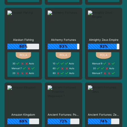
Alaskan Fishing
Alchemy Fortunes
Almighty Zeus Empire
60%
93%
92%
30
Auto
10
Auto
Manual 9
Manual 7
60
Auto
20
Auto
20
Auto
80
Auto
Manual 7
Amazon Kingdom
Ancient Fortunes: Poseidon Megaways ™
Ancient Fortunes: Zeus
69%
72%
74%