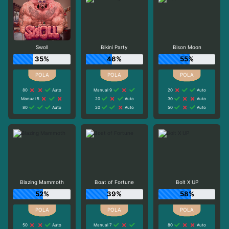
Swoll
Bikini Party
Bison Moon
35%
46%
55%
80
Auto
Manual 9
20
Auto
Manual 5
20
Auto
30
Auto
80
Auto
20
Auto
50
Auto
Blazing Mammoth
Boat of Fortune
Bolt X UP
52%
39%
58%
50
Auto
Manual 7
80
Auto