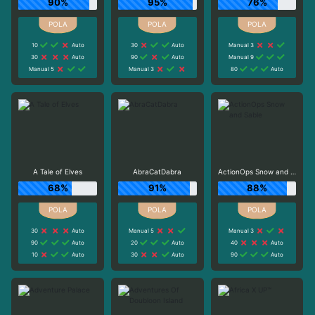
90%
95%
76%
10
Auto
30
Auto
Manual 3
30
Auto
90
Auto
Manual 9
Manual 5
Manual 3
80
Auto
A Tale of Elves
AbraCatDabra
ActionOps Snow and Sable
68%
91%
88%
30
Auto
Manual 5
Manual 3
90
Auto
20
Auto
40
Auto
10
Auto
30
Auto
90
Auto