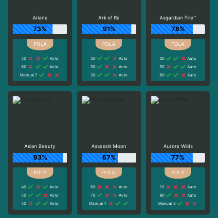
Ariana
Ark of Ra
Asgardian Fire™
73%
91%
78%
50
Auto
30
Auto
30
Auto
60
Auto
90
Auto
90
Auto
Manual 7
30
Auto
60
Auto
Asian Beauty
Assassin Moon
Aurora Wilds
93%
67%
77%
40
Auto
60
Auto
10
Auto
50
Auto
70
Auto
90
Auto
50
Auto
Manual 7
Manual 3