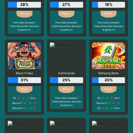
28%
27%
18%
Pola tidak tersedia !
Pola tidak tersedia !
Pola tidak tersedia !
Tidak disarankan bermain
Tidak disarankan bermain
Tidak disarankan bermain
di game ini
di game ini
di game ini
Black Friday
Kathmandu
Mahjong Reels
31%
25%
20%
90
Auto
Pola tidak tersedia !
90
Auto
Tidak disarankan bermain
Manual 7
Manual 5
di game ini
Manual 9
50
Auto