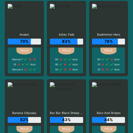
Avalon
Aztec Falls
Badminton Hero
70%
83%
78%
Manual 7
60
Auto
90
Auto
10
Auto
90
Auto
10
Auto
Manual 3
50
Auto
30
Auto
Banana Odyssey
Bar Bar Black Sheep 5 Reel
Bars And Stripes
62%
43%
44%