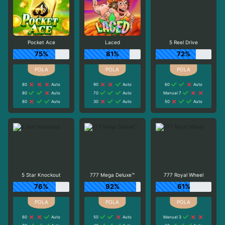
Pocket Ace
Laced
5 Reel Drive
75%
81%
72%
80
Auto
90
Auto
60
Auto
80
Auto
70
Auto
Manual 7
80
Auto
30
Auto
50
Auto
5 Star Knockout
777 Mega Deluxe™
777 Royal Wheel
76%
92%
61%
60
Auto
50
Auto
Manual 3