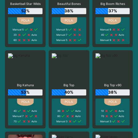
Basketball Star Wilds
Beautiful Bones
Big Boom Riches
52%
38%
37%
Manual 5
Manual 5
Manual 9
20
Auto
Manual 7
40
Auto
60
Auto
Manual 5
Manual 9
Big Kahuna
Big Top
Big Top v90
53%
40%
38%
40
Auto
30
Auto
10
Auto
Manual 7
80
Auto
70
Auto
70
Auto
Manual 3
Manual 3