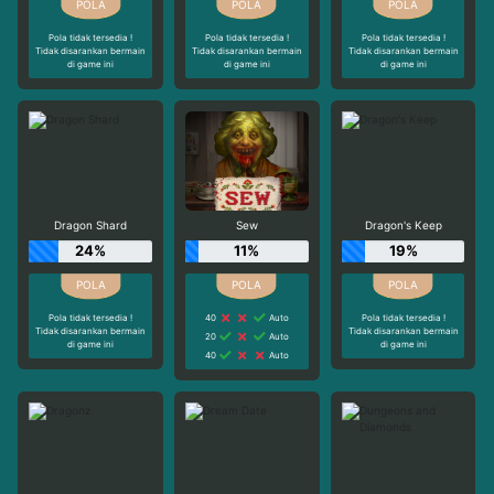
Pola tidak tersedia !
Pola tidak tersedia !
Pola tidak tersedia !
Tidak disarankan bermain
Tidak disarankan bermain
Tidak disarankan bermain
di game ini
di game ini
di game ini
Dragon Shard
Sew
Dragon's Keep
24%
11%
19%
Pola tidak tersedia !
40
Auto
Pola tidak tersedia !
Tidak disarankan bermain
Tidak disarankan bermain
20
Auto
di game ini
di game ini
40
Auto