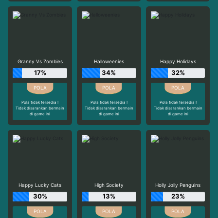
Granny Vs Zombies
Halloweenies
Happy Holidays
17%
34%
32%
Pola tidak tersedia !
Pola tidak tersedia !
Pola tidak tersedia !
Tidak disarankan bermain
Tidak disarankan bermain
Tidak disarankan bermain
di game ini
di game ini
di game ini
Happy Lucky Cats
High Society
Holly Jolly Penguins
30%
13%
23%