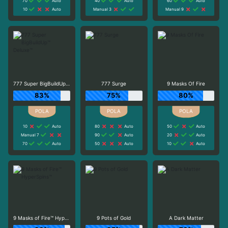
70
Auto
40
Auto
60
Auto
10
Auto
Manual 3
Manual 9
777 Super BigBuildUp™ Deluxe™
777 Surge
9 Masks Of Fire
83%
75%
80%
10
Auto
80
Auto
50
Auto
Manual 7
90
Auto
20
Auto
70
Auto
50
Auto
10
Auto
9 Masks of Fire™ HyperSpins™
9 Pots of Gold
A Dark Matter