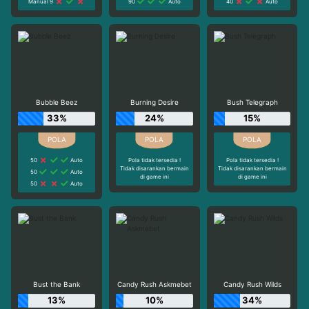
Manual 9
90
Auto
40
Auto
Bubble Beez
Burning Desire
Bush Telegraph
33%
24%
15%
50
Auto
Pola tidak tersedia !
Pola tidak tersedia !
Tidak disarankan bermain
Tidak disarankan bermain
50
Auto
di game ini
di game ini
50
Auto
Bust the Bank
Candy Rush Askmebet
Candy Rush Wilds
13%
10%
34%