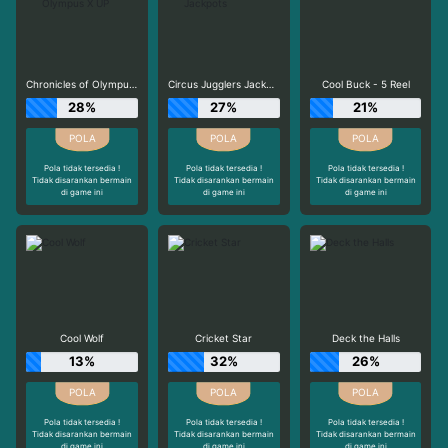
Chronicles of Olympus X UP
Circus Jugglers Jackpots
Cool Buck - 5 Reel
28%
27%
21%
Pola tidak tersedia !
Pola tidak tersedia !
Pola tidak tersedia !
Tidak disarankan bermain
Tidak disarankan bermain
Tidak disarankan bermain
di game ini
di game ini
di game ini
Cool Wolf
Cricket Star
Deck the Halls
13%
32%
26%
Pola tidak tersedia !
Pola tidak tersedia !
Pola tidak tersedia !
Tidak disarankan bermain
Tidak disarankan bermain
Tidak disarankan bermain
di game ini
di game ini
di game ini