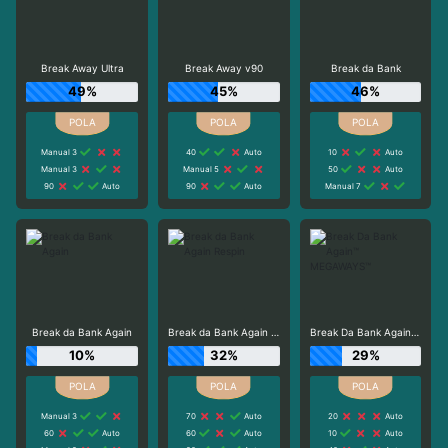
Break Away Ultra
Break Away v90
Break da Bank
49%
45%
46%
Manual 3
40
Auto
10
Auto
Manual 3
Manual 5
50
Auto
90
Auto
90
Auto
Manual 7
Break da Bank Again
Break da Bank Again Respin
Break Da Bank Again™ MEGAWAYS™
10%
32%
29%
Manual 3
70
Auto
20
Auto
60
Auto
60
Auto
10
Auto