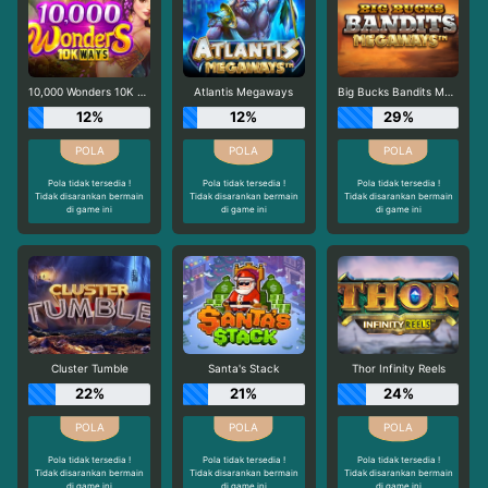
10,000 Wonders 10K Ways
Atlantis Megaways
Big Bucks Bandits Megaways
12%
12%
29%
Pola tidak tersedia !
Pola tidak tersedia !
Pola tidak tersedia !
Tidak disarankan bermain
Tidak disarankan bermain
Tidak disarankan bermain
di game ini
di game ini
di game ini
Cluster Tumble
Santa's Stack
Thor Infinity Reels
22%
21%
24%
Pola tidak tersedia !
Pola tidak tersedia !
Pola tidak tersedia !
Tidak disarankan bermain
Tidak disarankan bermain
Tidak disarankan bermain
di game ini
di game ini
di game ini