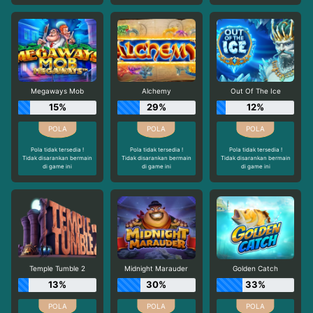
Megaways Mob
Alchemy
Out Of The Ice
15%
29%
12%
Pola tidak tersedia !
Pola tidak tersedia !
Pola tidak tersedia !
Tidak disarankan bermain
Tidak disarankan bermain
Tidak disarankan bermain
di game ini
di game ini
di game ini
Temple Tumble 2
Midnight Marauder
Golden Catch
13%
30%
33%