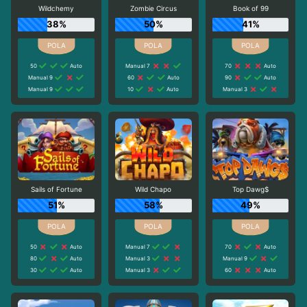
Wildchemy
Zombie Circus
Book of 99
38%
50%
41%
50
Auto
Manual 7
70
Auto
Manual 9
60
Auto
90
Auto
Manual 9
10
Auto
Manual 3
Sails of Fortune
Wild Chapo
Top Dawg$
51%
58%
49%
50
Auto
Manual 7
70
Auto
80
Auto
Manual 3
Manual 9
30
Auto
Manual 3
60
Auto