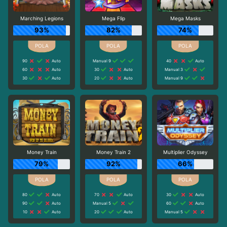
Marching Legions
Mega Flip
Mega Masks
93%
82%
74%
90
Auto
Manual 9
40
Auto
60
Auto
30
Auto
Manual 3
30
Auto
20
Auto
Manual 9
Money Train
Money Train 2
Multiplier Odyssey
79%
92%
66%
80
Auto
70
Auto
30
Auto
90
Auto
Manual 5
60
Auto
10
Auto
20
Auto
Manual 5