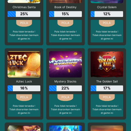
Christmas Santa
Book of Destiny
Crystal Golem
25%
15%
12%
Pola tidak tersedia !
Pola tidak tersedia !
Pola tidak tersedia !
Tidak disarankan bermain
Tidak disarankan bermain
Tidak disarankan bermain
di game ini
di game ini
di game ini
Aztec Luck
Mystery Stacks
The Golden Sail
16%
22%
17%
Pola tidak tersedia !
Pola tidak tersedia !
Pola tidak tersedia !
Tidak disarankan bermain
Tidak disarankan bermain
Tidak disarankan bermain
di game ini
di game ini
di game ini