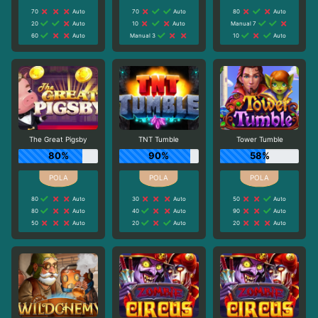
70
Auto
70
Auto
80
Auto
20
Auto
10
Auto
Manual 7
60
Auto
Manual 3
10
Auto
The Great Pigsby
TNT Tumble
Tower Tumble
80%
90%
58%
80
Auto
30
Auto
50
Auto
80
Auto
40
Auto
90
Auto
50
Auto
20
Auto
20
Auto