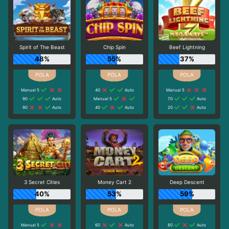
Spirit of The Beast
Chip Spin
Beef Lightning
48%
55%
37%
Manual 5
40
Auto
Manual 5
90
Auto
Manual 5
70
Auto
90
Auto
40
Auto
20
Auto
3 Secret Cities
Money Cart 2
Deep Descent
40%
53%
59%
Manual 5
60
Auto
80
Auto