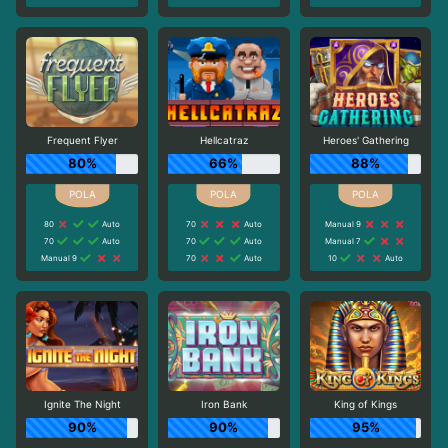
Frequent Flyer
Hellcatraz
Heroes' Gathering
80%
66%
88%
80
Auto
70
Auto
Manual 9
70
Auto
70
Auto
Manual 7
Manual 9
70
Auto
10
Auto
Ignite The Night
Iron Bank
King of Kings
90%
90%
95%