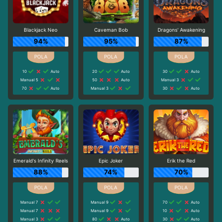
Blackjack Neo
Caveman Bob
Dragons' Awakening
94%
95%
87%
10
Auto
20
Auto
30
Auto
Manual 5
50
Auto
Manual 3
70
Auto
Manual 3
30
Auto
Emerald's Infinity Reels
Epic Joker
Erik the Red
88%
74%
70%
Manual 7
Manual 9
70
Auto
Manual 7
Manual 9
10
Auto
Manual 3
80
Auto
30
Auto