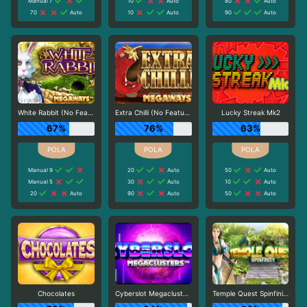
Manual 7
10
Auto
80
Auto
70
Auto
10
Auto
90
Auto
White Rabbit (No Feature Drop)
Extra Chilli (No Feature Drop)
Lucky Streak Mk2
67%
76%
63%
Manual 9
20
Auto
50
Auto
Manual 5
30
Auto
10
Auto
20
Auto
90
Auto
50
Auto
Chocolates
Cyberslot Megaclusters
Temple Quest Spinfinity