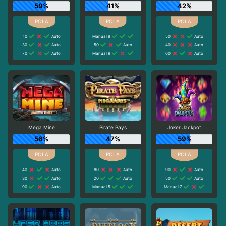
59%
41%
42%
10
Auto
Manual 9
50
Auto
30
Auto
50
Auto
40
Auto
70
Auto
Manual 9
60
Auto
Mega Mine
Pirate Pays
Joker Jackpot
56%
47%
59%
40
Auto
80
Auto
90
Auto
30
Auto
20
Auto
50
Auto
90
Auto
Manual 5
Manual 7