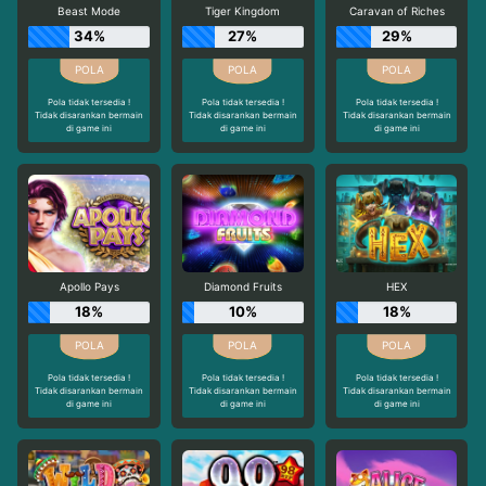
Beast Mode
Tiger Kingdom
Caravan of Riches
34%
27%
29%
Pola tidak tersedia !
Pola tidak tersedia !
Pola tidak tersedia !
Tidak disarankan bermain
Tidak disarankan bermain
Tidak disarankan bermain
di game ini
di game ini
di game ini
Apollo Pays
Diamond Fruits
HEX
18%
10%
18%
Pola tidak tersedia !
Pola tidak tersedia !
Pola tidak tersedia !
Tidak disarankan bermain
Tidak disarankan bermain
Tidak disarankan bermain
di game ini
di game ini
di game ini