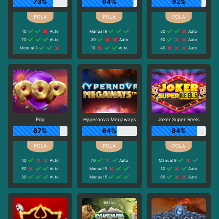
73%
94%
92%
10
Auto
Manual 9
30
Auto
70
Auto
20
Auto
90
Auto
Manual 3
10
Auto
40
Auto
Pop
Hypernova Megaways
Joker Super Reels
87%
64%
84%
40
Auto
70
Auto
Manual 9
50
Auto
Manual 9
30
Auto
30
Auto
Manual 5
90
Auto