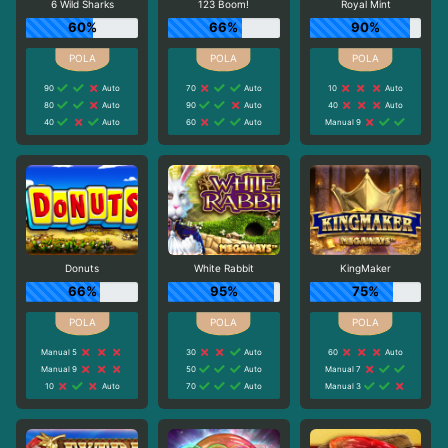
6 Wild Sharks
123 Boom!
Royal Mint
60%
66%
90%
90
Auto
70
Auto
10
Auto
80
Auto
90
Auto
40
Auto
40
Auto
60
Auto
Manual 9
Donuts
White Rabbit
KingMaker
66%
95%
75%
Manual 5
30
Auto
60
Auto
Manual 9
50
Auto
Manual 7
10
Auto
70
Auto
Manual 3