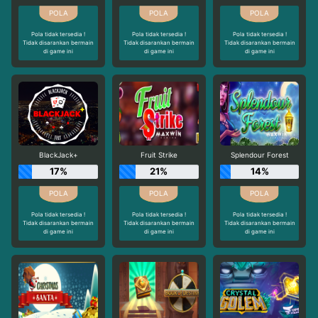
Pola tidak tersedia !
Pola tidak tersedia !
Pola tidak tersedia !
Tidak disarankan bermain
Tidak disarankan bermain
Tidak disarankan bermain
di game ini
di game ini
di game ini
BlackJack+
Fruit Strike
Splendour Forest
17%
21%
14%
Pola tidak tersedia !
Pola tidak tersedia !
Pola tidak tersedia !
Tidak disarankan bermain
Tidak disarankan bermain
Tidak disarankan bermain
di game ini
di game ini
di game ini