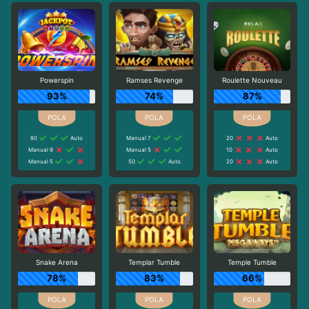
Powerspin
Ramses Revenge
Roulette Nouveau
93%
74%
87%
80
Auto
Manual 7
20
Auto
Manual 9
Manual 5
10
Auto
Manual 5
50
Auto
20
Auto
Snake Arena
Templar Tumble
Temple Tumble
78%
83%
66%