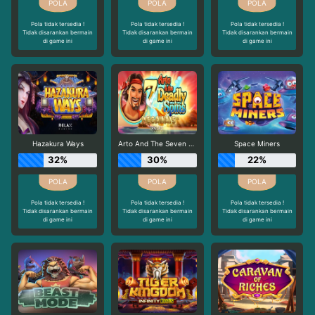
Pola tidak tersedia !
Pola tidak tersedia !
Pola tidak tersedia !
Tidak disarankan bermain
Tidak disarankan bermain
Tidak disarankan bermain
di game ini
di game ini
di game ini
Hazakura Ways
Arto And The Seven Deadly Spins Megaways
Space Miners
32%
30%
22%
Pola tidak tersedia !
Pola tidak tersedia !
Pola tidak tersedia !
Tidak disarankan bermain
Tidak disarankan bermain
Tidak disarankan bermain
di game ini
di game ini
di game ini