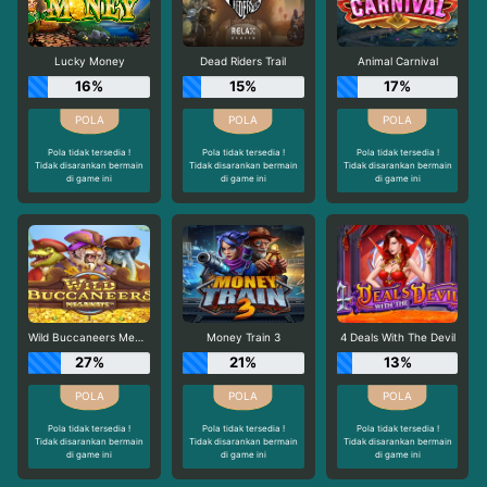
Lucky Money
Dead Riders Trail
Animal Carnival
16%
15%
17%
Pola tidak tersedia !
Pola tidak tersedia !
Pola tidak tersedia !
Tidak disarankan bermain
Tidak disarankan bermain
Tidak disarankan bermain
di game ini
di game ini
di game ini
Wild Buccaneers Megaways
Money Train 3
4 Deals With The Devil
27%
21%
13%
Pola tidak tersedia !
Pola tidak tersedia !
Pola tidak tersedia !
Tidak disarankan bermain
Tidak disarankan bermain
Tidak disarankan bermain
di game ini
di game ini
di game ini