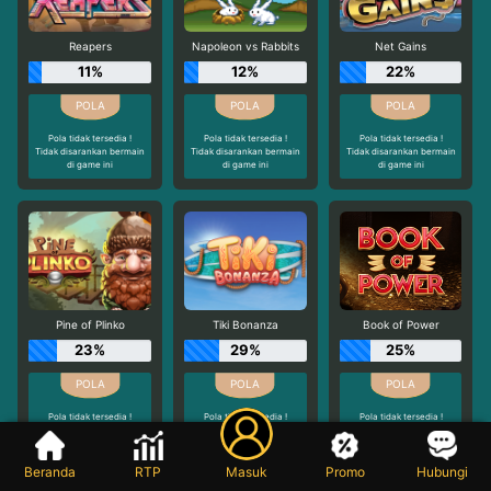
Reapers
Napoleon vs Rabbits
Net Gains
11%
12%
22%
Pola tidak tersedia !
Pola tidak tersedia !
Pola tidak tersedia !
Tidak disarankan bermain
Tidak disarankan bermain
Tidak disarankan bermain
di game ini
di game ini
di game ini
Pine of Plinko
Tiki Bonanza
Book of Power
23%
29%
25%
Pola tidak tersedia !
Pola tidak tersedia !
Pola tidak tersedia !
Tidak disarankan bermain
Tidak disarankan bermain
Tidak disarankan bermain
di game ini
di game ini
di game ini
Beranda
RTP
Masuk
Promo
Hubungi