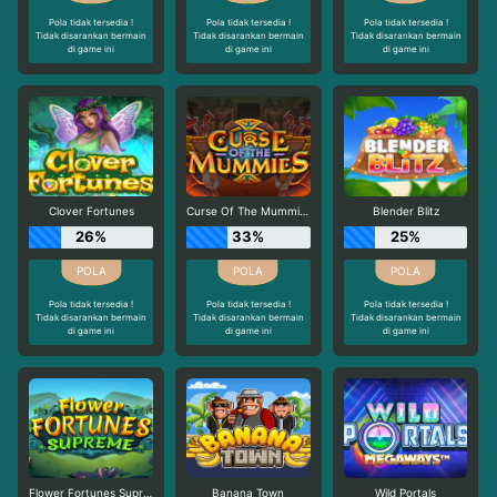
Pola tidak tersedia !
Pola tidak tersedia !
Pola tidak tersedia !
Tidak disarankan bermain
Tidak disarankan bermain
Tidak disarankan bermain
di game ini
di game ini
di game ini
Clover Fortunes
Curse Of The Mummies
Blender Blitz
26%
33%
25%
Pola tidak tersedia !
Pola tidak tersedia !
Pola tidak tersedia !
Tidak disarankan bermain
Tidak disarankan bermain
Tidak disarankan bermain
di game ini
di game ini
di game ini
Flower Fortunes Supreme
Banana Town
Wild Portals