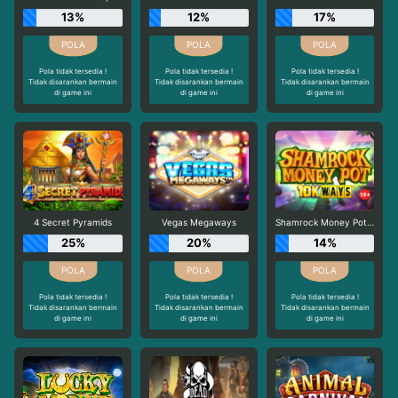
13%
12%
17%
Pola tidak tersedia !
Pola tidak tersedia !
Pola tidak tersedia !
Tidak disarankan bermain
Tidak disarankan bermain
Tidak disarankan bermain
di game ini
di game ini
di game ini
4 Secret Pyramids
Vegas Megaways
Shamrock Money Pot 10K Ways
25%
20%
14%
Pola tidak tersedia !
Pola tidak tersedia !
Pola tidak tersedia !
Tidak disarankan bermain
Tidak disarankan bermain
Tidak disarankan bermain
di game ini
di game ini
di game ini