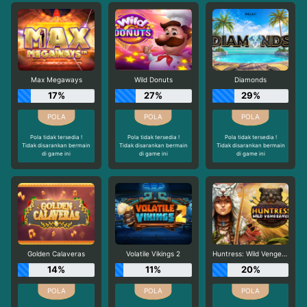
Max Megaways
Wild Donuts
Diamonds
17%
27%
29%
Pola tidak tersedia !
Pola tidak tersedia !
Pola tidak tersedia !
Tidak disarankan bermain
Tidak disarankan bermain
Tidak disarankan bermain
di game ini
di game ini
di game ini
Golden Calaveras
Volatile Vikings 2
Huntress: Wild Vengeance
14%
11%
20%