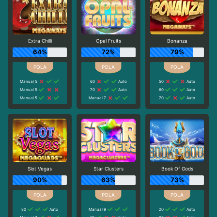
Extra Chilli
Opal Fruits
Bonanza
64%
72%
79%
Manual 5
60
Auto
50
Auto
Manual 5
70
Auto
60
Auto
Manual 5
Manual 7
70
Auto
Slot Vegas
Star Clusters
Book Of Gods
90%
63%
73%
80
Auto
Manual 9
20
Auto