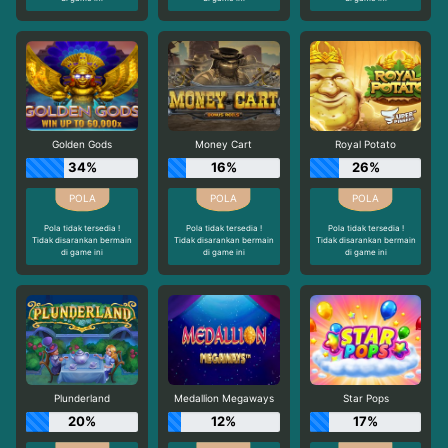
Golden Gods
Money Cart
Royal Potato
34%
16%
26%
Pola tidak tersedia !
Pola tidak tersedia !
Pola tidak tersedia !
Tidak disarankan bermain
Tidak disarankan bermain
Tidak disarankan bermain
di game ini
di game ini
di game ini
Plunderland
Medallion Megaways
Star Pops
20%
12%
17%