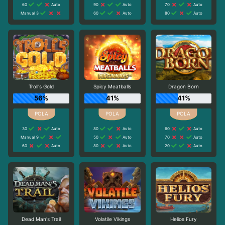
60
Auto
90
Auto
70
Auto
Manual 3
60
Auto
80
Auto
Troll's Gold
Spicy Meatballs
Dragon Born
56%
41%
41%
30
Auto
80
Auto
60
Auto
Manual 9
50
Auto
70
Auto
60
Auto
80
Auto
20
Auto
Dead Man's Trail
Volatile Vikings
Helios Fury