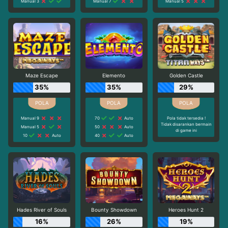
Manual 3
Manual 7
Manual 5
Maze Escape
Elemento
Golden Castle
35%
35%
29%
Manual 9
70
Auto
Pola tidak tersedia !
Tidak disarankan bermain
Manual 5
50
Auto
di game ini
10
Auto
40
Auto
Hades River of Souls
Bounty Showdown
Heroes Hunt 2
16%
26%
19%