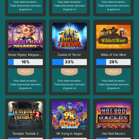
Pola tidak tersedia !
Pola tidak tersedia !
Pola tidak tersedia !
Tidak disarankan bermain
Tidak disarankan bermain
Tidak disarankan bermain
di game ini
di game ini
di game ini
Great Pigsby Megaways
Castle of Terror
Wilds of the West
16%
33%
29%
Pola tidak tersedia !
Pola tidak tersedia !
Pola tidak tersedia !
Tidak disarankan bermain
Tidak disarankan bermain
Tidak disarankan bermain
di game ini
di game ini
di game ini
Templar Tumble 2
9K Kong in Vegas
Hot Rod Racers