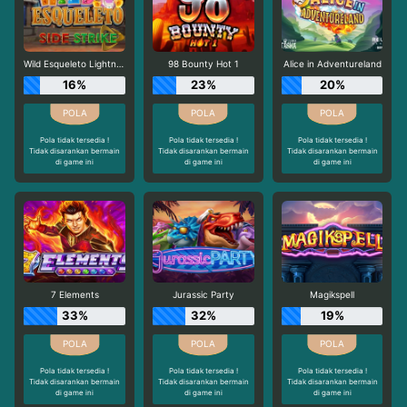
Wild Esqueleto Lightning Chase
98 Bounty Hot 1
Alice in Adventureland
16%
23%
20%
Pola tidak tersedia !
Pola tidak tersedia !
Pola tidak tersedia !
Tidak disarankan bermain
Tidak disarankan bermain
Tidak disarankan bermain
di game ini
di game ini
di game ini
7 Elements
Jurassic Party
Magikspell
33%
32%
19%
Pola tidak tersedia !
Pola tidak tersedia !
Pola tidak tersedia !
Tidak disarankan bermain
Tidak disarankan bermain
Tidak disarankan bermain
di game ini
di game ini
di game ini