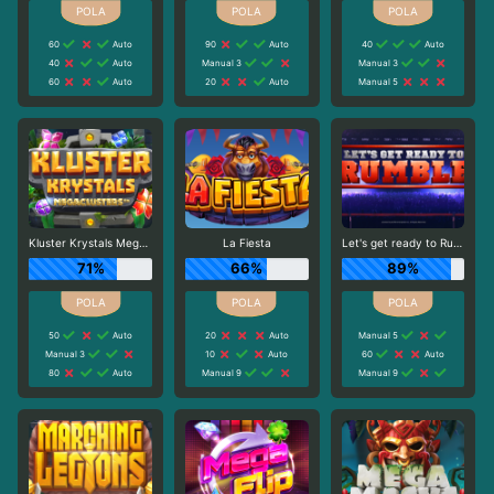
60
Auto
90
Auto
40
Auto
40
Auto
Manual 3
Manual 3
60
Auto
20
Auto
Manual 5
Kluster Krystals Megaclusters
La Fiesta
Let's get ready to Rumble
71%
66%
89%
50
Auto
20
Auto
Manual 5
Manual 3
10
Auto
60
Auto
80
Auto
Manual 9
Manual 9