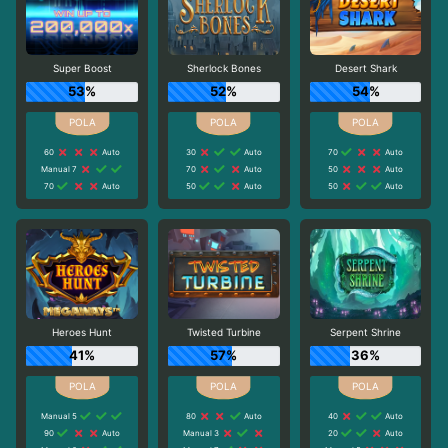
Super Boost
Sherlock Bones
Desert Shark
53%
52%
54%
60
Auto
30
Auto
70
Auto
Manual 7
70
Auto
50
Auto
70
Auto
50
Auto
50
Auto
Heroes Hunt
Twisted Turbine
Serpent Shrine
41%
57%
36%
Manual 5
80
Auto
40
Auto
90
Auto
Manual 3
20
Auto