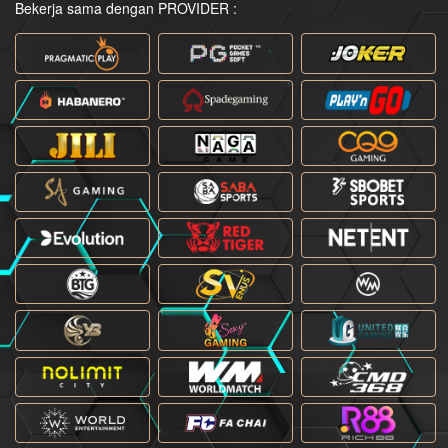
Bekerja sama dengan PROVIDER :