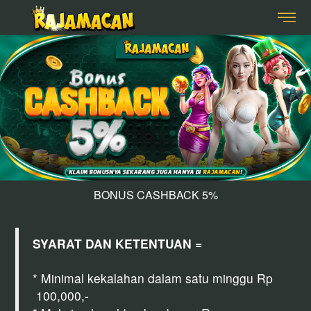
BONUS CASHBACK 5%
SYARAT DAN KETENTUAN =
* Minimal kekalahan dalam satu minggu Rp
100,000,-