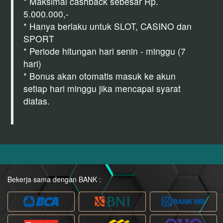
* Maksimal cashback sebesar Rp.
5.000.000,-
* Hanya berlaku untuk SLOT, CASINO dan
SPORT
* Periode hitungan hari senin - minggu (7
hari)
* Bonus akan otomatis masuk ke akun
setiap hari minggu jika mencapai syarat
diatas.
Bekerja sama dengan BANK :